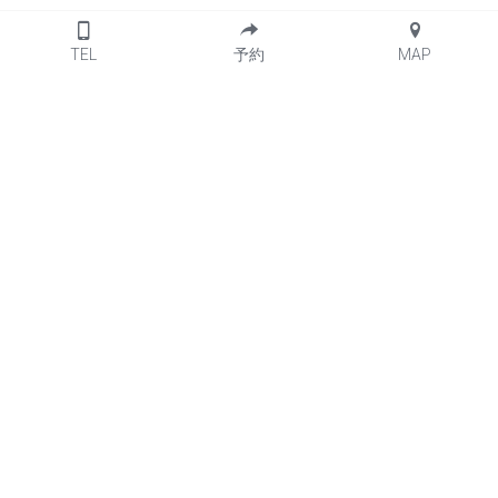
TEL
予約
MAP
About Us
Site Map
ACTIVITY
Shop
HISTORY
Infomation
COMPANY
Ambassador
RECRUIT
Alliance
FAQ
Inquiry
Logo
Publication
Facility
PR:
富士の国やまなし特産品モ
保存
ール
PR:青い富士山カレーが買え