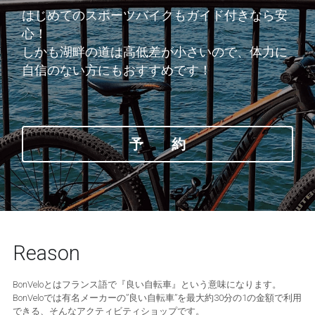
はじめてのスポーツバイクもガイド付きなら安
心！
しかも湖畔の道は高低差が小さいので、体力に
自信のない方にもおすすめです！
予 約
Reason
BonVeloとはフランス語で『良い自転車』という意味になります。
BonVeloでは有名メーカーの”良い自転車”を最大約30分の1の金額で利用
できる、そんなアクティビティショップです。