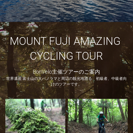
MOUNT FUJI AMAZING 
CYCLING TOUR
BonVelo主催ツアーのご案内
世界遺産 富士山の大パノラマと周辺の観光地巡る、初級者、中級者向
けのツアーです。