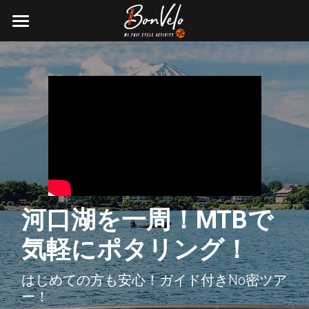
×
ブログカテゴリー
HOME
すべてのカテゴリ
Activitys
About us
検索
0555-22-8588
河口湖を一周！MTBで
気軽にポタリング！
はじめての方も安心！ガイド付きNo密ツア
ー！