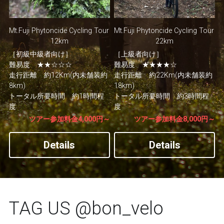
Mt.Fuji Phytoncide Cycling Tour 
Mt.Fuji Phytoncide Cycling Tour 
12km
22km
［初級中級者向け］
［上級者向け］
難易度　★★☆☆☆
難易度　★★★★☆
走行距離　約12Km(内未舗装約
走行距離　約22Km(内未舗装約
8km)
18km)
トータル所要時間　約1時間程
トータル所要時間　約3時間程
度
度
ツアー参加料金4,000円～
ツアー参加料金8,000円～
Details
Details
TAG US @bon_velo