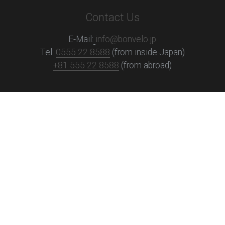
Contact Us
E-Mail:
info@bonvelo.jp
Tel: 
0555 22 8588
 (from inside Japan)
+81 555 22 8588
 (from abroad)