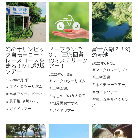
幻のオリンピッ
ノープランで
富士六湖？！幻
ク自転車ロード
OK！三密回避
の赤池
レースコースを
のミステリーツ
2022年6月3日
·
走る！MTB登坂
アー！
＃マイクロツーリズム,
ツアー！
2022年6月3日
·
＃三密回避,
2022年6月3日
·
＃マイクロツーリズム,
＃ネイチャーツアー,
＃マイクロツーリズム,
＃三密回避,
＃ガイドツアー,
＃本格アクティビティ,
＃はじめての方大歓迎,
＃富士五湖サイクリン
＃男子旅,
＃坂バカ,
＃地元民おすすめ,
グ
＃ガイドツアー
＃ガイドツアー