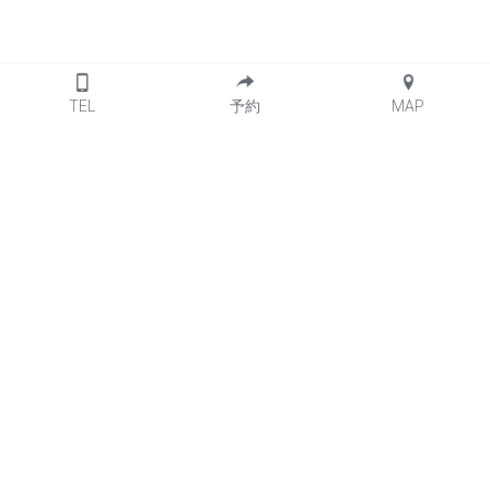
TEL
予約
MAP
About Us
Site Map
ACTIVITY
Shop
HISTORY
Infomation
COMPANY
Ambassador
RECRUIT
Alliance
FAQ
Inquiry
Logo
Publication
Facility
PR:
富士の国やまなし特産品モ
保存