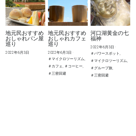
地元民おすすめ
地元民おすすめ
河口湖黄金の七
おしゃれパン屋
おしゃれカフェ
福神
巡り
巡り
2022年6月3日
·
2022年6月3日
2022年6月3日
·
＃パワースポット,
＃マイクロツーリズム,
＃マイクロツーリズム,
＃カフェ,
＃コーヒー,
＃グループ旅,
＃三密回避
＃三密回避