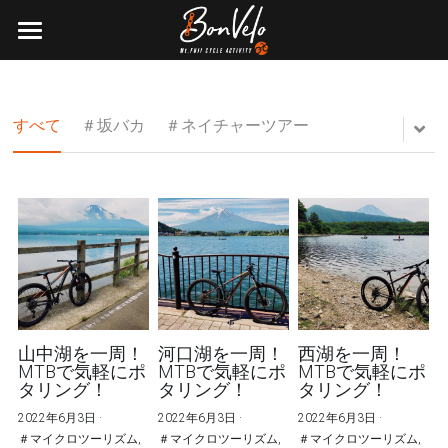
×
ブログカテゴリー
HOME
すべてのカテゴリ
Activitys
すべて
＃坂バカ
＃ネイチャーツアー
About us
検索
0555-22-8588
山中湖を一周！
河口湖を一周！
西湖を一周！
MTBで気軽にポ
MTBで気軽にポ
MTBで気軽にポ
タリング！
タリング！
タリング！
2022年6月3日
·
2022年6月3日
·
2022年6月3日
·
＃マイクロツーリズム,
＃マイクロツーリズム,
＃マイクロツーリズム,